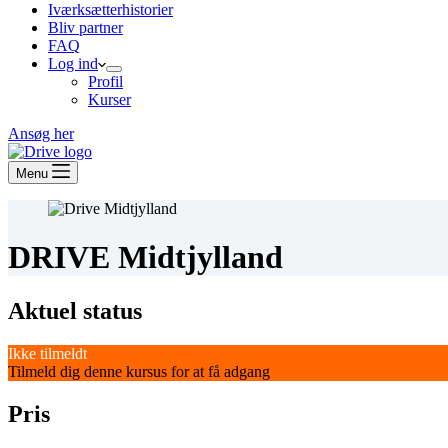
Iværksætterhistorier
Bliv partner
FAQ
Log ind
Profil
Kurser
Ansøg her
Menu
DRIVE Midtjylland
Aktuel status
Ikke tilmeldt
Tilmeld dig denne kursus for at få adgang
Pris