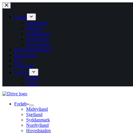
Fortsæt
til
indhold
Forløb
Midtjylland
Sjælland
Syddanmark
Nordjylland
Hovedstaden
Iværksætterhistorier
Bliv partner
FAQ
Ansøg her
Log ind
Profile
Kurser
Forløb
Midtjylland
Sjælland
Syddanmark
Nordjylland
Hovedstaden