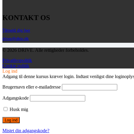
KONTAKT OS
Tilmeld dig her
drive@dkiv.dk
© 2026 DRIVE. Alle rettigheder forbeholdes.
Privatlivspolitik
Cookie politik
Log ind
Adgang til denne kursus kræver login. Indtast venligst dine loginoply
Brugernavn eller e-mailadresse
Adgangskode
Husk mig
Mistet din adgangskode?