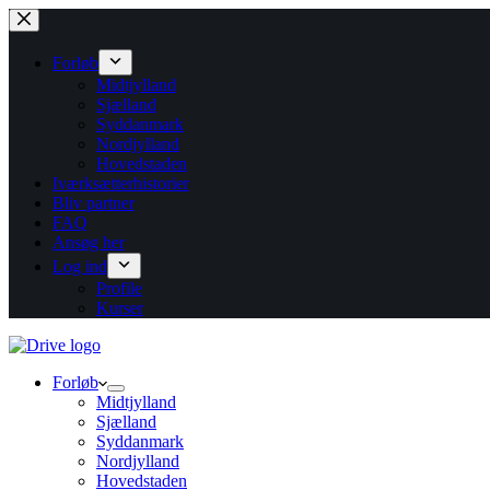
Fortsæt
til
indhold
Forløb
Midtjylland
Sjælland
Syddanmark
Nordjylland
Hovedstaden
Iværksætterhistorier
Bliv partner
FAQ
Ansøg her
Log ind
Profile
Kurser
Forløb
Midtjylland
Sjælland
Syddanmark
Nordjylland
Hovedstaden