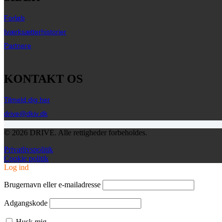
Forløb
Iværksætterhistorier
Partnere
KONTAKT OS
Tilmeld dig her
drive@dkiv.dk
© 2026 DRIVE. Alle rettigheder forbeholdes.
Privatlivspolitik
Cookie politik
Log ind
Brugernavn eller e-mailadresse
Adgangskode
Husk mig