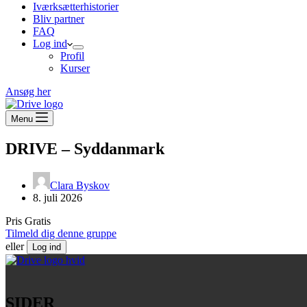
Iværksætterhistorier
Bliv partner
FAQ
Log ind
Profil
Kurser
Ansøg her
Menu
DRIVE – Syddanmark
Clara Byskov
8. juli 2026
Pris
Gratis
Tilmeld dig denne gruppe
eller
Log ind
SIDER