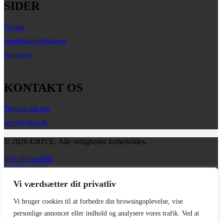
SIDER
Forløb
Iværksætterhistorier
Partnere
KONTAKT OS
Tilmeld dig her
drive@dkiv.dk
© 2026 DRIVE. Alle rettigheder forbeholdes.
Privatlivspolitik
Cookie politik
Log ind
Vi værdsætter dit privatliv
Brugernavn eller e-mailadresse
Vi bruger cookies til at forbedre din browsingoplevelse, vise
Adgangskode
personlige annoncer eller indhold og analysere vores trafik. Ved at