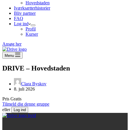
Hovedstaden
Iværksætterhistorier
Bliv partner
FAQ
Log ind
Profil
Kurser
Ansøg her
Menu
DRIVE – Hovedstaden
Clara Byskov
8. juli 2026
Pris
Gratis
Tilmeld dig denne gruppe
eller
Log ind