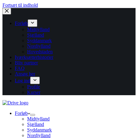
Fortsæt til indhold
Forløb
Midtjylland
Sjælland
Syddanmark
Nordjylland
Hovedstaden
Iværksætterhistorier
Bliv partner
FAQ
Ansøg her
Log ind
Profile
Kurser
Forløb
Midtjylland
Sjælland
Syddanmark
Nordjylland